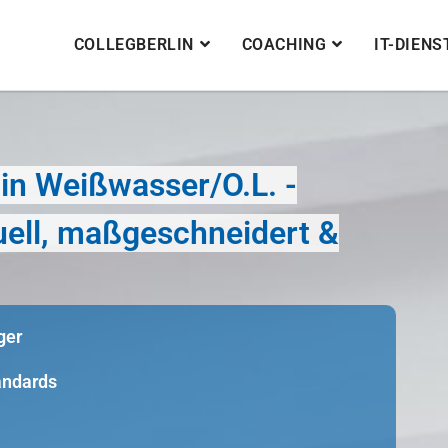
COLLEGBERLIN
COACHING
IT-DIEN
in Weißwasser/O.L. -
duell, maßgeschneidert &
ger
tandards