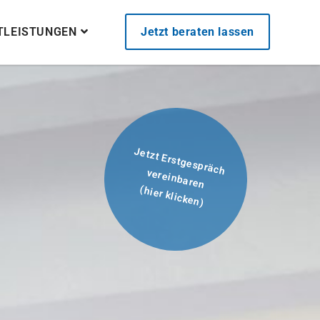
STLEISTUNGEN
Jetzt beraten lassen
Jetzt Erstgespräch
vereinbaren
(hier klicken)