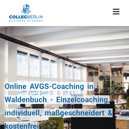
Online AVGS-Coaching in
Waldenbuch - Einzelcoaching,
individuell, maßgeschneidert &
kostenfrei