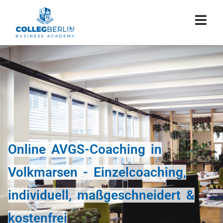
Online AVGS-Coaching in
Volkmarsen - Einzelcoaching,
individuell, maßgeschneidert &
kostenfrei