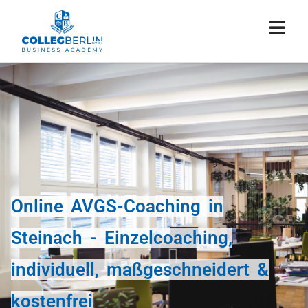
Online AVGS-Coaching in
Steinach - Einzelcoaching,
individuell, maßgeschneidert &
kostenfrei