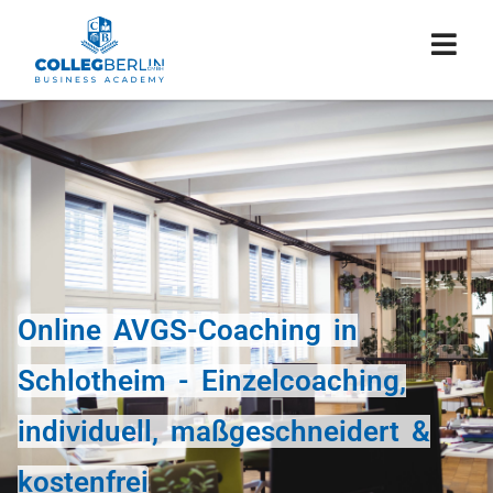
Online AVGS-Coaching in
Schlotheim - Einzelcoaching,
individuell, maßgeschneidert &
kostenfrei