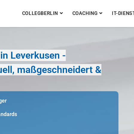
COLLEGBERLIN
COACHING
IT-DIEN
in Leverkusen -
duell, maßgeschneidert &
ger
tandards