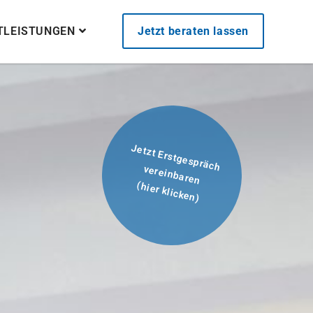
STLEISTUNGEN
Jetzt beraten lassen
Jetzt Erstgespräch
vereinbaren
(hier klicken)