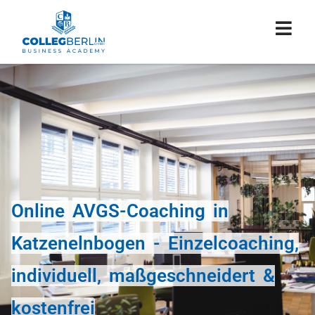
Online AVGS-Coaching in
Katzenelnbogen - Einzelcoaching,
individuell, maßgeschneidert &
kostenfrei