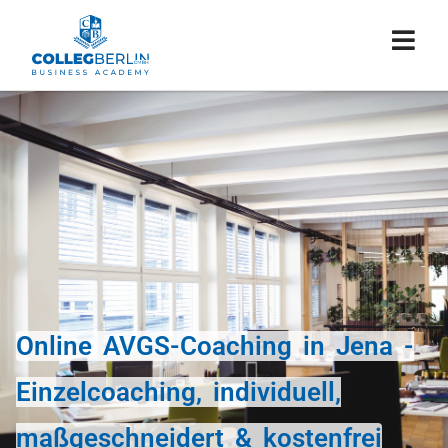
Online AVGS-Coaching in Jena -
Einzelcoaching, individuell,
maßgeschneidert & kostenfrei