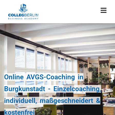
Online AVGS-Coaching in
Burgkunstadt - Einzelcoaching,
individuell, maßgeschneidert &
kostenfrei