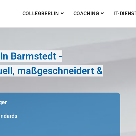
COLLEGBERLIN
COACHING
IT-DIEN
in Barmstedt -
duell, maßgeschneidert &
ger
tandards