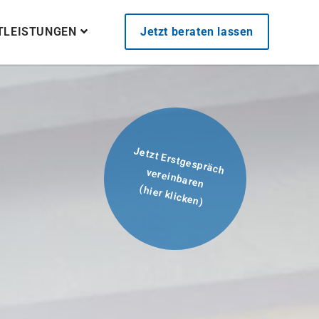
STLEISTUNGEN
Jetzt beraten lassen
Jetzt Erstgespräch
vereinbaren
(hier klicken)