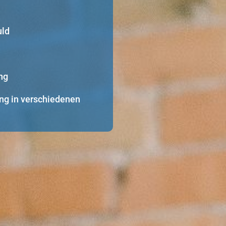
uld
ng
ng in verschiedenen