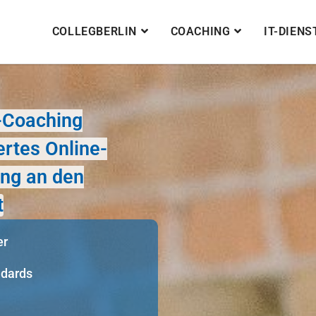
COLLEGBERLIN
COACHING
IT-DIEN
e-Coaching
rtes Online-
ung an den
t
er
ndards