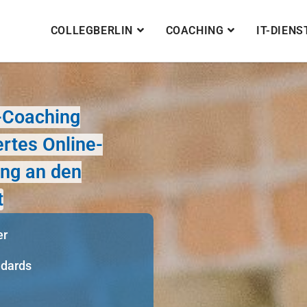
COLLEGBERLIN
COACHING
IT-DIEN
e-Coaching
rtes Online-
ung an den
t
er
ndards