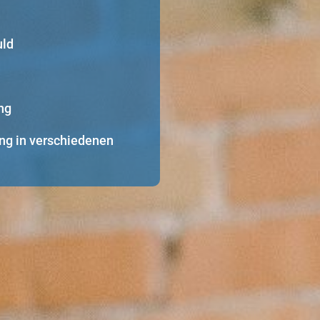
uld
ng
ng in verschiedenen