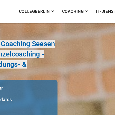
COLLEGBERLIN
COACHING
IT-DIEN
e-Coaching Seesen
nzelcoaching -
dungs- &
er
ndards