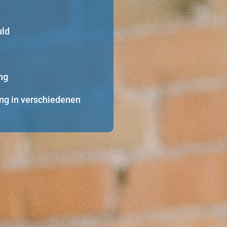
uld
ng
ng in verschiedenen