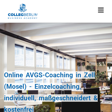
Online AVGS-Coaching in Zell
(Mosel) - Einzelcoaching,
individuell, maßgeschneidert &
kostenfrei