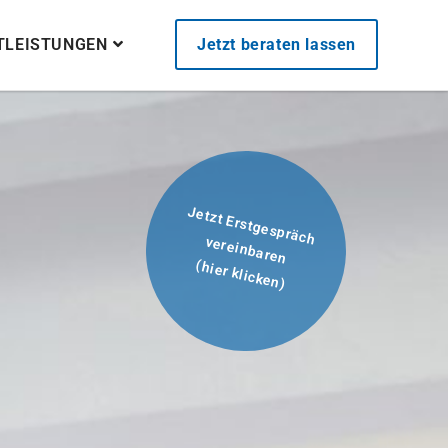
STLEISTUNGEN
Jetzt beraten lassen
Jetzt Erstgespräch
vereinbaren
(hier klicken)