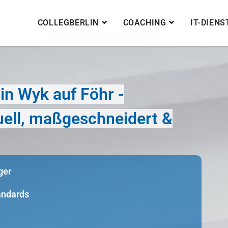
COLLEGBERLIN
COACHING
IT-DIEN
n Wyk auf Föhr -
duell, maßgeschneidert &
ger
tandards