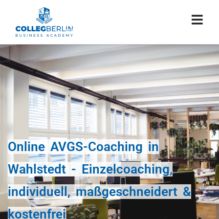
Online AVGS-Coaching in
Wahlstedt - Einzelcoaching,
individuell, maßgeschneidert &
kostenfrei