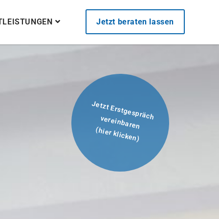
STLEISTUNGEN
Jetzt beraten lassen
Jetzt Erstgespräch
vereinbaren
(hier klicken)