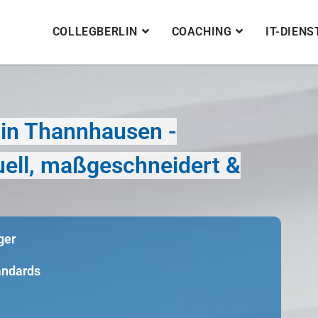
COLLEGBERLIN
COACHING
IT-DIEN
in Thannhausen -
duell, maßgeschneidert &
ger
tandards