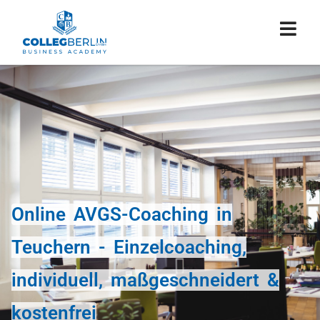
Online AVGS-Coaching in
Teuchern - Einzelcoaching,
individuell, maßgeschneidert &
kostenfrei