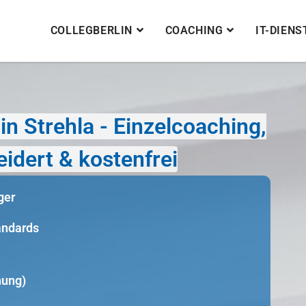
COLLEGBERLIN
COACHING
IT-DIEN
n Strehla - Einzelcoaching,
idert & kostenfrei
ger
tandards
nung)