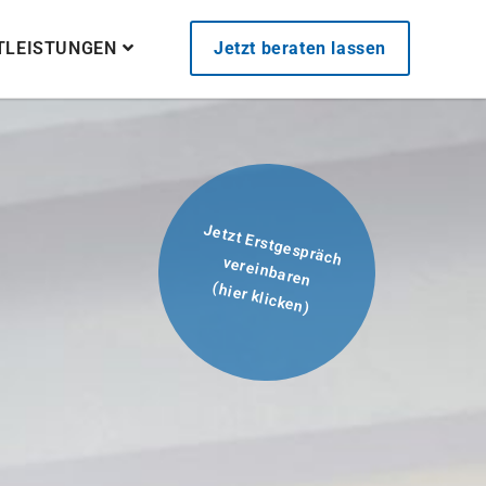
STLEISTUNGEN
Jetzt beraten lassen
Jetzt Erstgespräch
vereinbaren
(hier klicken)