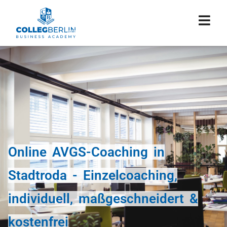
Online AVGS-Coaching in
Stadtroda - Einzelcoaching,
individuell, maßgeschneidert &
kostenfrei