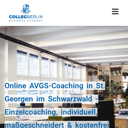
Online AVGS-Coaching in St.
Georgen im Schwarzwald -
Einzelcoaching, individuell,
maßgeschneidert & kostenfrei