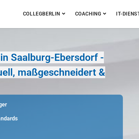
COLLEGBERLIN
COACHING
IT-DIEN
n Saalburg-Ebersdorf -
duell, maßgeschneidert &
ger
tandards