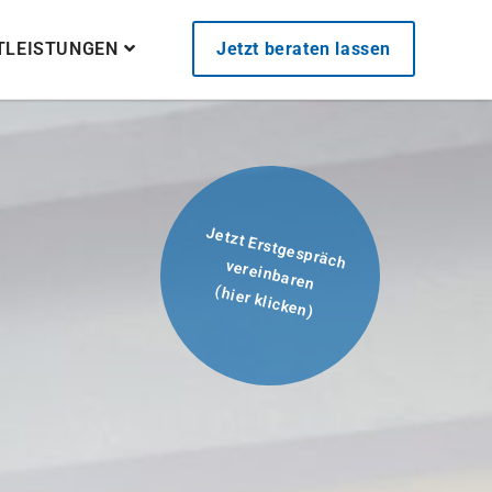
STLEISTUNGEN
Jetzt beraten lassen
Jetzt Erstgespräch
vereinbaren
(hier klicken)