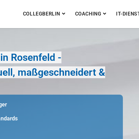
COLLEGBERLIN
COACHING
IT-DIEN
n Rosenfeld -
duell, maßgeschneidert &
ger
tandards