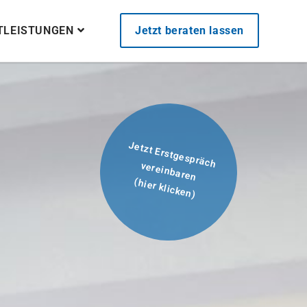
STLEISTUNGEN
Jetzt beraten lassen
Jetzt Erstgespräch
vereinbaren
(hier klicken)