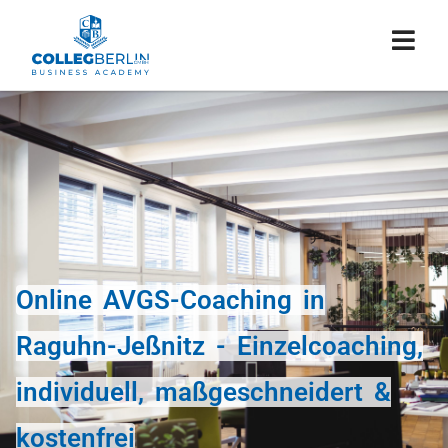
Online AVGS-Coaching in
Raguhn-Jeßnitz - Einzelcoaching,
individuell, maßgeschneidert &
kostenfrei