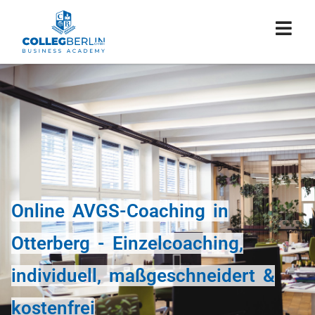
Online AVGS-Coaching in
Otterberg - Einzelcoaching,
individuell, maßgeschneidert &
kostenfrei