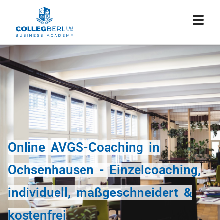
Online AVGS-Coaching in
Ochsenhausen - Einzelcoaching,
individuell, maßgeschneidert &
kostenfrei