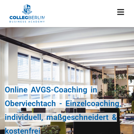
Online AVGS-Coaching in
Oberviechtach - Einzelcoaching,
individuell, maßgeschneidert &
kostenfrei