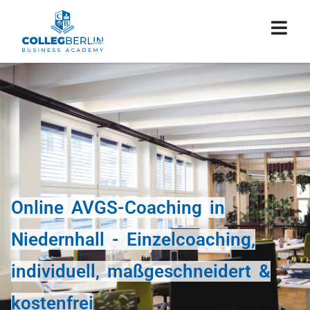
Online AVGS-Coaching in
Niedernhall - Einzelcoaching,
individuell, maßgeschneidert &
kostenfrei