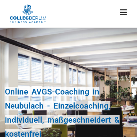
Online AVGS-Coaching in
Neubulach - Einzelcoaching,
individuell, maßgeschneidert &
kostenfrei