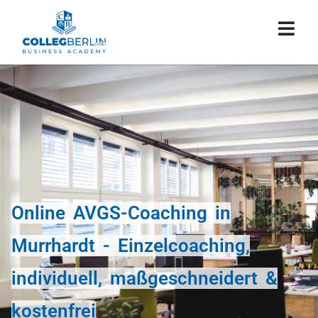
Online AVGS-Coaching in
Murrhardt - Einzelcoaching,
individuell, maßgeschneidert &
kostenfrei