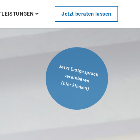
STLEISTUNGEN
Jetzt beraten lassen
Jetzt Erstgespräch
vereinbaren
(hier klicken)