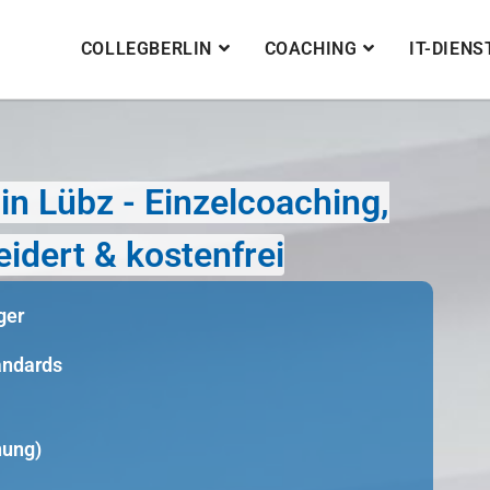
COLLEGBERLIN
COACHING
IT-DIEN
n Lübz - Einzelcoaching,
idert & kostenfrei
ger
tandards
nung)