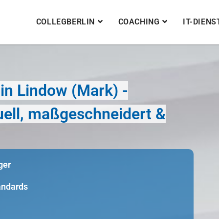
COLLEGBERLIN
COACHING
IT-DIEN
in Lindow (Mark) -
duell, maßgeschneidert &
ger
tandards