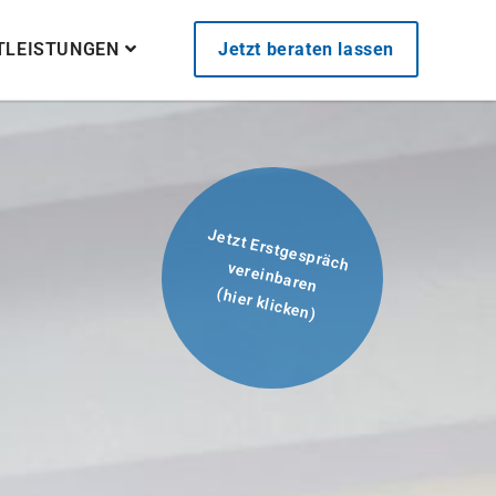
STLEISTUNGEN
Jetzt beraten lassen
Jetzt Erstgespräch
vereinbaren
(hier klicken)