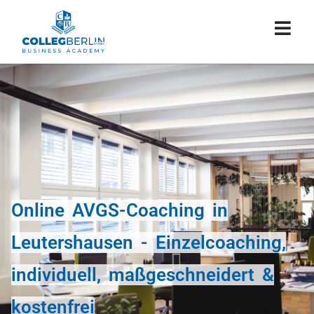
Online AVGS-Coaching in
Leutershausen - Einzelcoaching,
individuell, maßgeschneidert &
kostenfrei