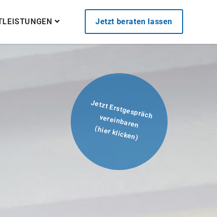
STLEISTUNGEN
Jetzt beraten lassen
Jetzt Erstgespräch
vereinbaren
(hier klicken)