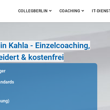
COLLEGBERLIN
COACHING
IT-DIEN
n Kahla - Einzelcoaching,
idert & kostenfrei
ger
tandards
nung)