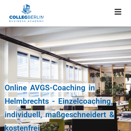
Online AVGS-Coaching in
Helmbrechts - Einzelcoaching,
individuell, maßgeschneidert &
kostenfrei