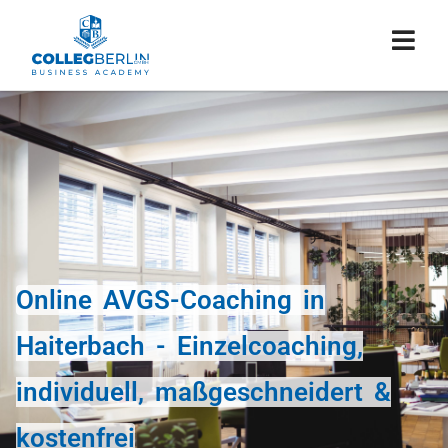
Online AVGS-Coaching in
Haiterbach - Einzelcoaching,
individuell, maßgeschneidert &
kostenfrei