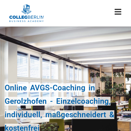
Online AVGS-Coaching in
Gerolzhofen - Einzelcoaching,
individuell, maßgeschneidert &
kostenfrei