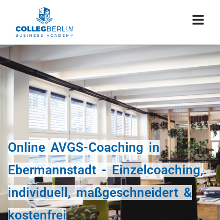
Online AVGS-Coaching in
Ebermannstadt - Einzelcoaching,
individuell, maßgeschneidert &
kostenfrei