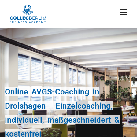
Online AVGS-Coaching in
Drolshagen - Einzelcoaching,
individuell, maßgeschneidert &
kostenfrei