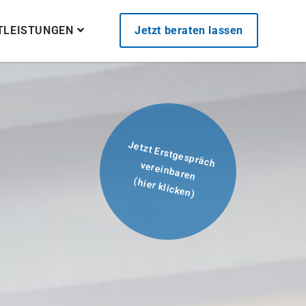
STLEISTUNGEN
Jetzt beraten lassen
Jetzt Erstgespräch
vereinbaren
(hier klicken)