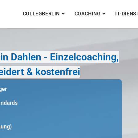
COLLEGBERLIN
COACHING
IT-DIEN
n Dahlen - Einzelcoaching,
idert & kostenfrei
ger
tandards
nung)