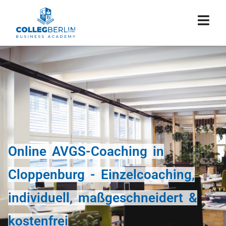
Online AVGS-Coaching in
Cloppenburg - Einzelcoaching,
individuell, maßgeschneidert &
kostenfrei