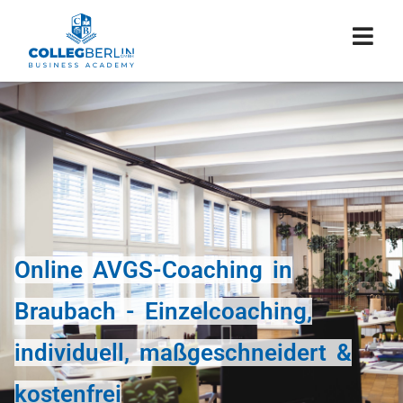
Online AVGS-Coaching in
Braubach - Einzelcoaching,
individuell, maßgeschneidert &
kostenfrei