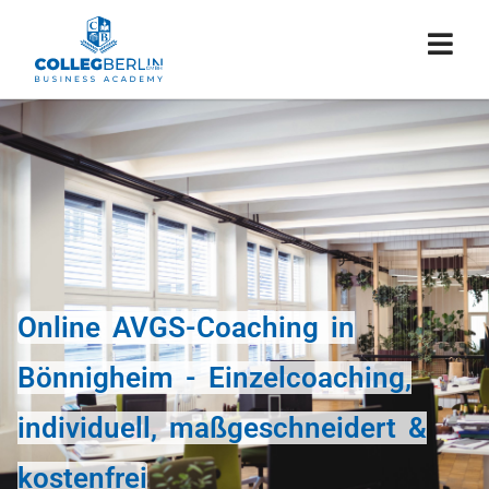
Online AVGS-Coaching in
Bönnigheim - Einzelcoaching,
individuell, maßgeschneidert &
kostenfrei