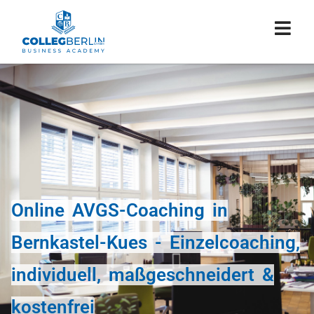
Online AVGS-Coaching in
Bernkastel-Kues - Einzelcoaching,
individuell, maßgeschneidert &
kostenfrei