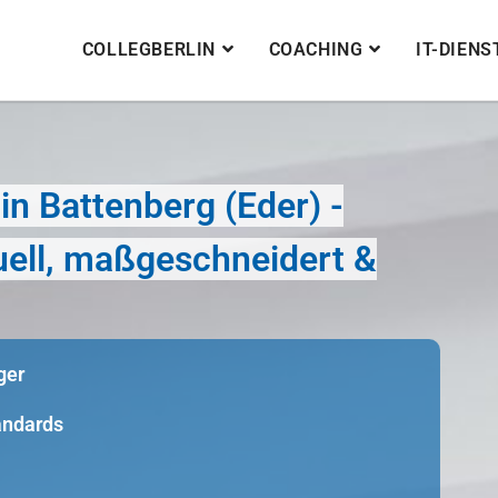
COLLEGBERLIN
COACHING
IT-DIEN
n Battenberg (Eder) -
duell, maßgeschneidert &
ger
tandards