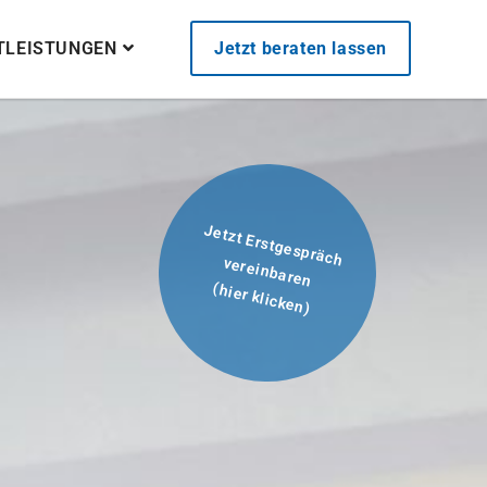
STLEISTUNGEN
Jetzt beraten lassen
Jetzt Erstgespräch
vereinbaren
(hier klicken)