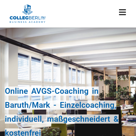
Online AVGS-Coaching in
Baruth/Mark - Einzelcoaching,
individuell, maßgeschneidert &
kostenfrei